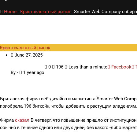
Home
-
Криптовалютный рынок
-
Smarter Web Company собира
Криптовалютный рынок
June 27, 2025
0
196
Less than a minute
Facebook
By
-
1 year ago
Британская фирма веб-дизайна и маркетинга Smarter Web Compan
приобрела 196 биткойн, чтобы добавить к растущим владениям.
Фирма
сказал
В четверг, что повышение пришло от институцион
обычно в течение одного или двух дней, без какого -либо маркет