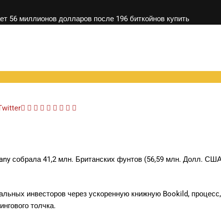
ет 56 миллионов долларов после 196 биткойнов купить
Twitter
Google+
LinkedIn
Whatsapp
StumbleUpon
Tumblr
Pinterest
Reddit
Share
Print
via
Email
y собрала 41,2 млн. Британских фунтов (56,59 млн. Долл. США),
альных инвесторов через ускоренную книжную Bookild, процесс,
ингового толчка.