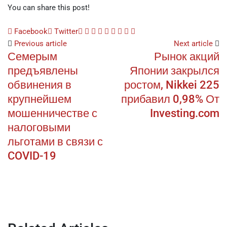
You can share this post!
Google+
LinkedIn
Whatsapp
StumbleUpon
Tumblr
Pinterest
Reddit
Share
Print
Facebook
Twitter
via
Previous article
Next article
Семерым
Рынок акций
Email
предъявлены
Японии закрылся
обвинения в
ростом, Nikkei 225
крупнейшем
прибавил 0,98% От
мошенничестве с
Investing.com
налоговыми
льготами в связи с
COVID-19