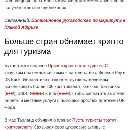
Cointelegraph обратился к Binance для комментариев, но не
получил ответа по публикации.
Связанный:
Биткойновое руководство по маршруту в
Южной Африке
Больше стран обнимает крипто
для туризма
Бутан также недавно
Принял крипто для туризма
С
запуском платежной системы в партнерстве с Binance Pay и
DK Bank. Инициатива позволяет путешественникам
использовать более 100 криптовалют, включая биткойны
(
BTC
), USDC (
USDC
) и Bnb (
Бенб
), чтобы заплатить за отели,
билеты и местные услуги с помощью простых платежей QR
-кода.
В мае Таиланд объявил о планах
Пусть туристы тратят
криптовалюту
Связывая свои цифровые активы с