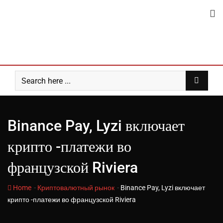
Skip
to
content
Binance Pay, Lyzi включает
крипто -платежи во
французской Riviera
-
-
Home
Криптовалютный рынок
Binance Pay, Lyzi включает
крипто -платежи во французской Riviera