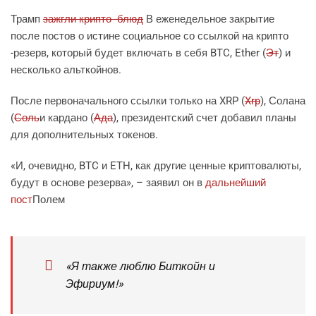
Трамп
зажгли крипто -блюд
В еженедельное закрытие
после постов о истине социальное со ссылкой на крипто
-резерв, который будет включать в себя BTC, Ether (
Эт
) и
несколько альткойнов.
После первоначального ссылки только на XRP (
Xrp
), Солана
(
Соль
и кардано (
Ада
), президентский счет добавил планы
для дополнительных токенов.
«И, очевидно, BTC и ETH, как другие ценные криптовалюты,
будут в основе резерва», – заявил он в
дальнейший
пост
Полем
«Я также люблю Биткойн и
Эфириум!»