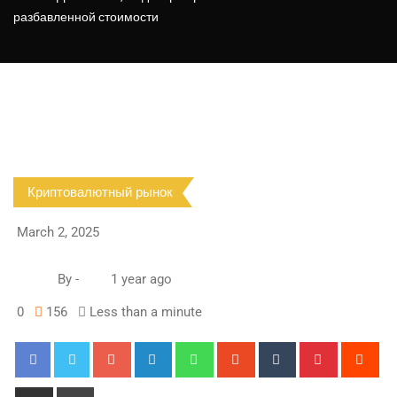
разбавленной стоимости
Криптовалютный рынок
March 2, 2025
By
-
1 year ago
0
156
Less than a minute
Google+
LinkedIn
Whatsapp
StumbleUpon
Tumblr
Pinterest
Red
Share
Print