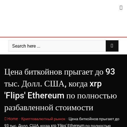
Skip
to
content
Цена биткойнов прыгает до 93
тыс. Долл. США, когда xrp
'Flips' Ethereum по полностью
разбавленной стоимости
-
-
Home
Криптовалютный рынок
Цена биткойнов прыгает до
93 тыс. Долл. США, когда xrp 'Flips' Ethereum по полностью