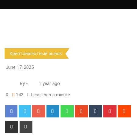
Криптовалютный рынок
June 17, 2025
By
-
1 year ago
0
142
Less than a minute
Googl
Linked
What
Stum
Tumbl
Pinter
Reddit
e+
In
sapp
bleUp
r
est
on
Share
Print