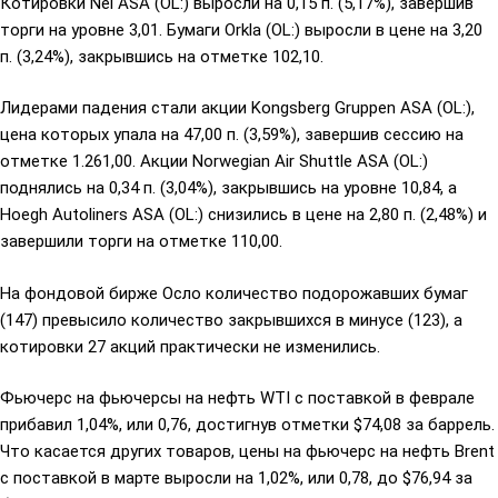
Котировки Nel ASA (OL:) выросли на 0,15 п. (5,17%), завершив
торги на уровне 3,01. Бумаги Orkla (OL:) выросли в цене на 3,20
п. (3,24%), закрывшись на отметке 102,10.
Лидерами падения стали акции
Kongsberg Gruppen ASA
(OL:),
цена которых упала на 47,00 п. (3,59%), завершив сессию на
отметке 1.261,00. Акции
Norwegian Air Shuttle ASA
(OL:)
поднялись на 0,34 п. (3,04%), закрывшись на уровне 10,84, а
Hoegh Autoliners
ASA (OL:) снизились в цене на 2,80 п. (2,48%) и
завершили торги на отметке 110,00.
На фондовой бирже Осло количество подорожавших бумаг
(147) превысило количество закрывшихся в минусе (123), а
котировки 27 акций практически не изменились.
Фьючерс на фьючерсы на нефть WTI с поставкой в феврале
прибавил 1,04%, или 0,76, достигнув отметки $74,08 за баррель.
Что касается других товаров, цены на фьючерс на нефть Brent
с поставкой в марте выросли на 1,02%, или 0,78, до $76,94 за