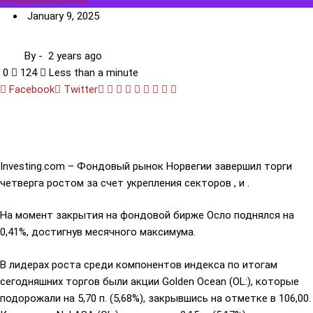
January 9, 2025
By
-
2 years ago
0
124
Less than a minute
Facebook
Twitter
Google+
LinkedIn
Whatsapp
StumbleUpon
Tumblr
Pinterest
Reddit
Share
Print
via
Email
Investing.com – Фондовый рынок Норвегии завершил торги
четверга ростом за счет укрепления секторов , и .
На момент закрытия на фондовой бирже Осло поднялся на
0,41%, достигнув месячного максимума.
В лидерах роста среди компонентов индекса по итогам
сегодняшних торгов были акции
Golden Ocean
(OL:), которые
подорожали на 5,70 п. (5,68%), закрывшись на отметке в 106,00.