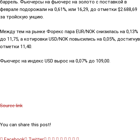
баррель. Фьючерсы на фьючерс на золото с поставкой в
феврале подорожали на 0,61%, или 16,29, до отметки $2.688,69
за тройскую унцию.
Между тем на рынке Форекс пара EUR/NOK снизилась на 0,13%
до 11,75, а котировки USD/NOK повысились на 0,05%, достигнув
отметки 11,40.
Фьючерс на индекс USD вырос на 0,07% до 109,00.
Source link
You can share this post!
Facebook
Twitter
Google+
LinkedIn
Whatsapp
StumbleUpon
Tumblr
Pinterest
Reddit
Share
Print