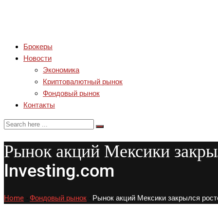
Брокеры
Новости
Экономика
Криптовалютный рынок
Фондовый рынок
Контакты
Рынок акций Мексики закры
Investing.com
Home
-
Фондовый рынок
-
Рынок акций Мексики закрылся росто