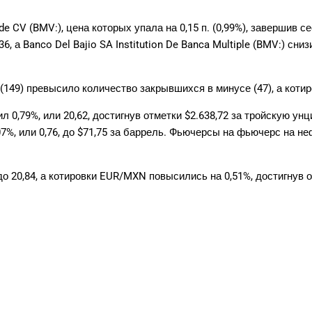
e CV (BMV:), цена которых упала на 0,15 п. (0,99%), завершив с
36, а
Banco Del Bajio SA
Institution De Banca Multiple (BMV:) сниз
49) превысило количество закрывшихся в минусе (47), а котиро
0,79%, или 20,62, достигнув отметки $2.638,72 за тройскую унц
%, или 0,76, до $71,75 за баррель. Фьючерсы на фьючерс на не
 20,84, а котировки EUR/MXN повысились на 0,51%, достигнув о