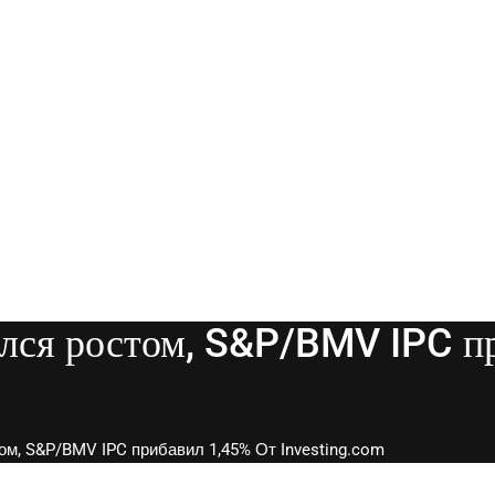
лся ростом, S&P/BMV IPC п
м, S&P/BMV IPC прибавил 1,45% От Investing.com