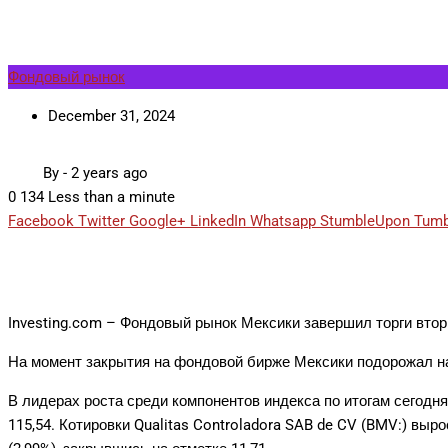
Фондовый рынок
December 31, 2024
By
-
2 years ago
0
134
Less than a minute
Facebook
Twitter
Google+
LinkedIn
Whatsapp
StumbleUpon
Tumb
Investing.com – Фондовый рынок Мексики завершил торги вторни
На момент закрытия на фондовой бирже Мексики подорожал на
В лидерах роста среди компонентов индекса по итогам сегодн
115,54. Котировки
Qualitas Controladora SAB de CV
(BMV:) вырос