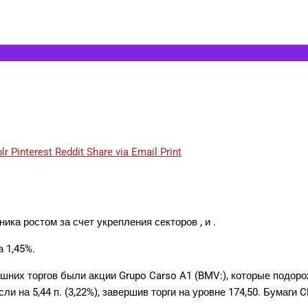
lr
Pinterest
Reddit
Share via Email
Print
ка ростом за счет укрепления секторов , и .
 1,45%.
яшних торгов были акции
Grupo Carso A1
(BMV:), которые подорож
ли на 5,44 п. (3,22%), завершив торги на уровне 174,50. Бумаги
C