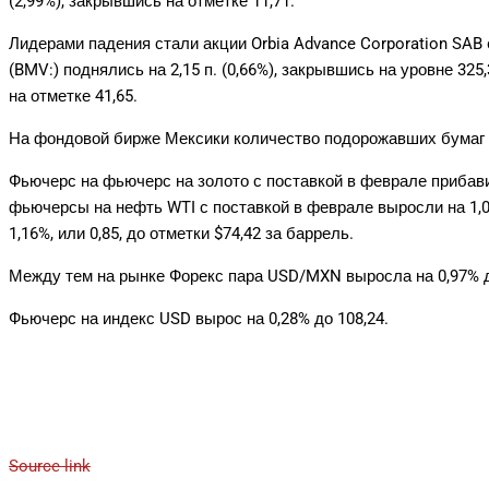
(2,99%), закрывшись на отметке 11,71.
Лидерами падения стали акции Orbia Advance Corporation SAB d
(BMV:) поднялись на 2,15 п. (0,66%), закрывшись на уровне 325,
на отметке 41,65.
На фондовой бирже Мексики количество подорожавших бумаг (1
Фьючерс на фьючерс на золото с поставкой в феврале прибавил 
фьючерсы на нефть WTI с поставкой в феврале выросли на 1,07
1,16%, или 0,85, до отметки $74,42 за баррель.
Между тем на рынке Форекс пара USD/MXN выросла на 0,97% до
Фьючерс на индекс USD вырос на 0,28% до 108,24.
Source link