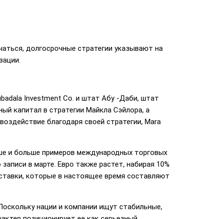
чаться, долгосрочные стратегии указывают на
зации.
dala Investment Co. и штат Абу -Даби, штат
ый капитал в стратегии Майкла Сэйлора, а
-воздействие благодаря своей стратегии, Mara
ьше и больше примеров международных торговых
аписи в марте. Евро также растет, набирая 10%
 ставки, которые в настоящее время составляют
Поскольку нации и компании ищут стабильные,
рактер позиционирует ее как серьезный