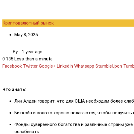
Криптовалютный рынок
May 8, 2025
By
-
1 year ago
0
135
Less than a minute
Facebook
Twitter
Google+
LinkedIn
Whatsapp
StumbleUpon
Tumb
Что знать
:
Лин Алден говорит, что для США необходим более сла
Биткойн и золото хорошо полагаются, чтобы получить 
Фонды суверенного богатства и различные страны уже
ослабевать.