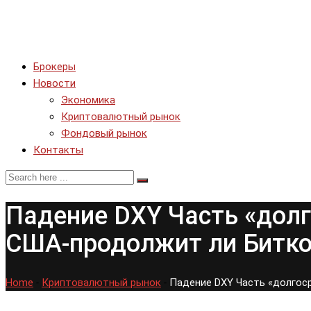
Брокеры
Новости
Экономика
Криптовалютный рынок
Фондовый рынок
Контакты
Падение DXY Часть «дол
США-продолжит ли Битко
Home
-
Криптовалютный рынок
-
Падение DXY Часть «долгос