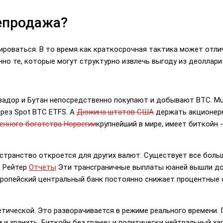
лепродажа?
ироваться. В то время как краткосрочная тактика может отли
но те, которые могут структурно извлечь выгоду из деоллари
адор и Бутан непосредственно покупают и добывают BTC. Muba
рез Spot BTC ETFS. А
Дюжина штатов США
держать акционерн
енного богатства Норвегии
крупнейший в мире, имеет биткойн 
остранство откроется для других валют. Существует все бол
. Рейтер
Отчеты
Эти трансграничные выплаты юаней вышли до з
Европейский центральный банк постоянно снижает процентные
етической. Это разворачивается в режиме реального времени. 
и хранить, Биткойн без границ и политически нейтральный ха