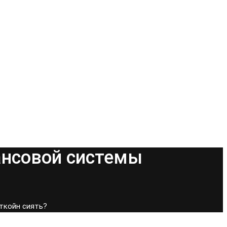
ансовой системы
ткойн сиять?