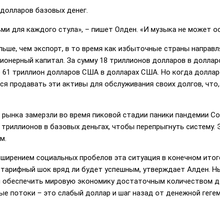
 долларов базовых денег.
ьми для каждого стула», – пишет Олден. «И музыка не может о
льше, чем экспорт, в то время как избыточные страны напра
ионерный капитал. За сумму 18 триллионов долларов в доллар
о 61 триллион долларов США в долларах США. Но когда долла
я продавать эти активы для обслуживания своих долгов, что,
о рынка замерзли во время пиковой стадии паники пандемии C
 триллионов в базовых деньгах, чтобы перепрыгнуть систему.
м.
сширением социальных пробелов эта ситуация в конечном ито
е, тарифный шок вряд ли будет успешным, утверждает Алден. 
 обеспечить мировую экономику достаточным количеством до
е потоки – это слабый доллар и шаг назад от денежной гегем