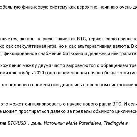
обальную финансовую систему как вероятно, начинаю очень д
епляется, активы на риск, такие как BTC, теряют свою привле
 как спекулятивная игра, но и как альтернативная валюта. В 
ия, фиксированное снабжение биткойна и денежный нейтралит
хождения между двумя часто выровняются с обращением тренд
ремя как ноябрь 2020 года ознаменовали начало бычьего митин
 и до недавнего времени они двигались в основном синхронизи
.
это может сигнализировать о начале нового ралли BTC. И ес
ие может простираться далеко за пределы обычного циклическ
ив BTC/USD 1 день. Источник: Marie Poteriaieva, Tradingview