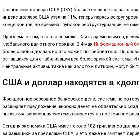
Ослабление доллара США (DXY) больше не является заголовк
индекс доллара США упал на 11%, теперь парясь вокруг уровн
конце концов, во времена глубокой реструктуризации, не ож
Проблема в том, что это не может быть временным падение
глобального валютного порядка. В 4 мая
Информационный б
более слабый доллар, но это может потребоваться. По слов
оставшихся для стабилизации все более хрупкой системы. И
Нейтральные активы, такие как золото и биткойн, могут быт
США и доллар находятся в «дол
Фракционное резервное банковское дело, система, на котору
расширяет предложение широких денег, не обязательно созд
нынешняя финансовая система опирается на постоянное рас
Сегодня экономика США имеет около 102 триллионов долларо
за заемщики за пределами США, и это даже не считает дери