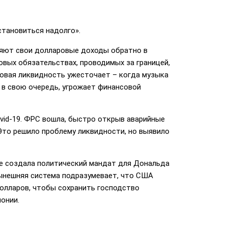
становиться надолго».
вляют свои долларовые доходы обратно в
овых обязательствах, проводимых за границей,
ровая ликвидность ужесточает – когда музыка
 в свою очередь, угрожает финансовой
ovid-19. ФРС вошла, быстро открыв аварийные
 Это решило проблему ликвидности, но выявило
ге создала политический мандат для Дональда
Нынешняя система подразумевает, что США
лларов, чтобы сохранить господство
онии.