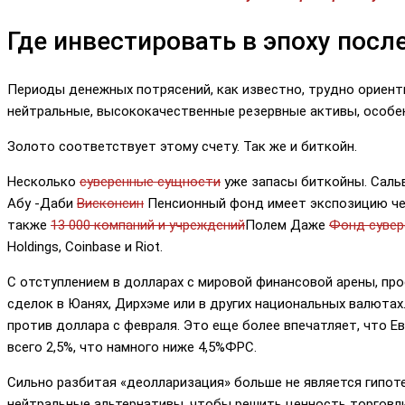
Где инвестировать в эпоху пос
Периоды денежных потрясений, как известно, трудно ориент
нейтральные, высококачественные резервные активы, особен
Золото соответствует этому счету. Так же и биткойн.
Несколько
суверенные сущности
уже запасы биткойны. Сальв
Абу -Даби
Висконсин
Пенсионный фонд имеет экспозицию че
также
13 000 компаний и учреждений
Полем Даже
Фонд сувер
Holdings, Coinbase и Riot.
С отступлением в долларах с мировой финансовой арены, пр
сделок в Юанях, Дирхэме или в других национальных валютах
против доллара с февраля. Это еще более впечатляет, что 
всего 2,5%, что намного ниже 4,5%ФРС.
Сильно разбитая «деолларизация» больше не является гипот
нейтральные альтернативы, чтобы решить ценность торговли 