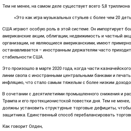
Тем не менее, на самом деле существует всего 5,8 триллиона
«Это как игра музыкальных стульев с более чем 20 дет
США играют особую роль в этой системе. Он импортирует бо
американские акции, облигации, недвижимость и частный акц
организации, не являющиеся американскими, имеют примерн
останавливается – иностранным держателям часто приходитс
стабильности США.
Это произошло в марте 2020 года, когда части казначейског
линии свопа с иностранными центральными банками и печать
инфляцию, что стало самым тяжелым с более низким доходо
В сочетании с десятилетиями промышленного снижения и ра
Трампа и его протекционистской повестки дня. Тем не мене
должны установить структурные торговые дефициты, чтобы
защитника. Единственный способ перебалансировать торговы
Как говорит Олден,