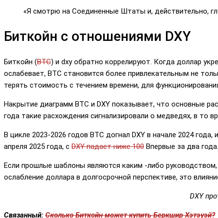
«Я смотрю на Соединенные Штаты и, действительно, гл
Биткойн с отношениями DXY
Биткойн (
BTC
) и dxy обратно коррелируют. Когда доллар укр
ослабевает, BTC становится более привлекательным не только
терять стоимость с течением времени, для функционирован
Накрытие диаграмм BTC и DXY показывает, что основные рас
года такие расхождения сигнализировали о медведях, в то в
В цикле 2023-2026 годов BTC догнал DXY в начале 2024 года,
апреля 2025 года, с
DXY падает ниже 100
Впервые за два года
Если прошлые шаблоны являются каким -либо руководством, 
ослабление доллара в долгосрочной перспективе, это влиян
DXY прот
Связанный:
Сколько Биткойн может купить Беркшир Хэтэуэй?