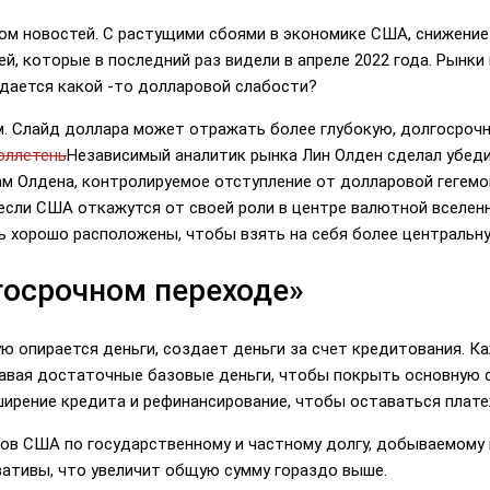
ом новостей. С растущими сбоями в экономике США, снижение 
ей, которые в последний раз видели в апреле 2022 года. Рынки
идается какой -то долларовой слабости?
м. Слайд доллара может отражать более глубокую, долгосроч
юллетень
Независимый аналитик рынка Лин Олден сделал убеди
ам Олдена, контролируемое отступление от долларовой гегемо
 если США откажутся от своей роли в центре валютной вселен
ь хорошо расположены, чтобы взять на себя более центральну
госрочном переходе»
ю опирается деньги, создает деньги за счет кредитования. Ка
авая достаточные базовые деньги, чтобы покрыть основную с
ширение кредита и рефинансирование, чтобы оставаться плат
в США по государственному и частному долгу, добываемому в
вативы, что увеличит общую сумму гораздо выше.