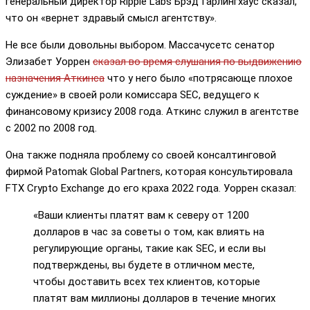
генеральный директор Ripple Labs Брэд Гарлингхаус сказал,
что он «вернет здравый смысл агентству».
Не все были довольны выбором. Массачусетс сенатор
Элизабет Уоррен
сказал во время слушания по выдвижению
назначения Аткинса
что у него было «потрясающе плохое
суждение» в своей роли комиссара SEC, ведущего к
финансовому кризису 2008 года. Аткинс служил в агентстве
с 2002 по 2008 год.
Она также подняла проблему со своей консалтинговой
фирмой Patomak Global Partners, которая консультировала
FTX Crypto Exchange до его краха 2022 года. Уоррен сказал:
«Ваши клиенты платят вам к северу от 1200
долларов в час за советы о том, как влиять на
регулирующие органы, такие как SEC, и если вы
подтверждены, вы будете в отличном месте,
чтобы доставить всех тех клиентов, которые
платят вам миллионы долларов в течение многих