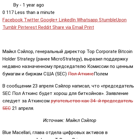
By
-
1 year ago
0
117
Less than a minute
Facebook
Twitter
Google+
LinkedIn
Whatsapp
StumbleUpon
Tumblr
Pinterest
Reddit
Share via Email
Print
Майкл Сэйлор, генеральный директор Top Corporate Bitcoin
Holder Strategy (ранее MicroStrategy), выразил поддержку
недавно назначенному председателю Комиссии по ценным
бумагам и биржам США (SEC)
Пол Аткинс
Полем
В сообщении 23 апреля Сэйлор написал, что «председатель
SEC Пол Аткинс будет хорош для биткойнов». Заявление
следует за Аткинсом
ругательство
как 34 -й председатель
SEC
21 апреля.
Источник: Майкл Сэйлор
Blue Macellari, глава отдела цифровых активов в