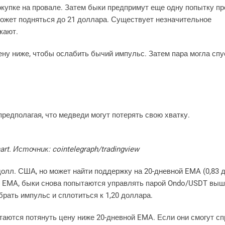
покупке на провале. Затем быки предпримут еще одну попытку п
 может подняться до 21 доллара. Существует незначительное
екают.
у ниже, чтобы ослабить бычий импульс. Затем пара могла спу
предполагая, что медведи могут потерять свою хватку.
rt. Источник: cointelegraph/tradingview
долл. США, но может найти поддержку на 20-дневной EMA (0,83 
й EMA, быки снова попытаются управлять парой Ondo/USDT выш
брать импульс и сплотиться к 1,20 доллара.
ытаются потянуть цену ниже 20-дневной EMA. Если они смогут с