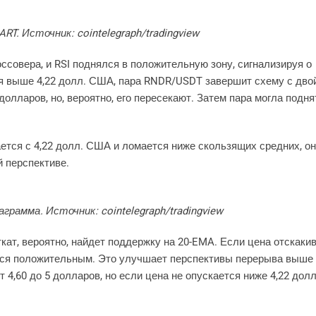
T. Источник: cointelegraph/tradingview
ссовера, и RSI поднялся в положительную зону, сигнализируя о
я выше 4,22 долл. США, пара RNDR/USDT завершит схему с дв
олларов, но, вероятно, его пересекают. Затем пара могла подня
ется с 4,22 долл. США и ломается ниже скользящих средних, о
й перспективе.
грамма. Источник: cointelegraph/tradingview
ткат, вероятно, найдет поддержку на 20-EMA. Если цена отскакив
ется положительным. Это улучшает перспективы перерыва выше 
4,60 до 5 долларов, но если цена не опускается ниже 4,22 долл