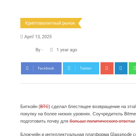
Криптовалютный рынок
April 13, 2025
By
-
1 year ago
Google+
Link
Facebook
Twitter
Биткойн (
BTC
) сделал блестящее возвращение на этой
покупку на более низких уровнях. Соучредитель Bitme
подготовить почву для
больше политического ответа
и
Блокчейн и интеллектуальная платформа Glassnode ск