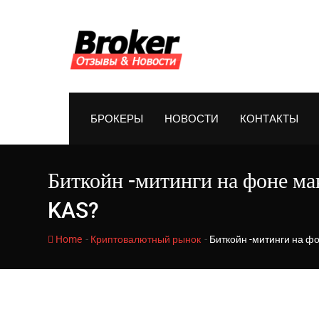
Skip
to
content
БРОКЕРЫ
НОВОСТИ
КОНТАКТЫ
Биткойн -митинги на фоне ма
KAS?
-
-
Home
Криптовалютный рынок
Биткойн -митинги на ф