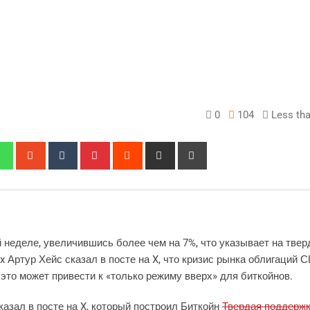
0
104
Less tha
edIn
Whatsapp
StumbleUpon
Tumblr
Pinterest
Reddit
Share
Print
via
Email
 неделе, увеличившись более чем на 7%, что указывает на тве
x Артур Хейс сказал в посте на X, что кризис рынка облигаций
 это может привести к «только режиму вверх» для биткойнов.
азал в посте на X, который построил Биткойн
Твердая поддержк