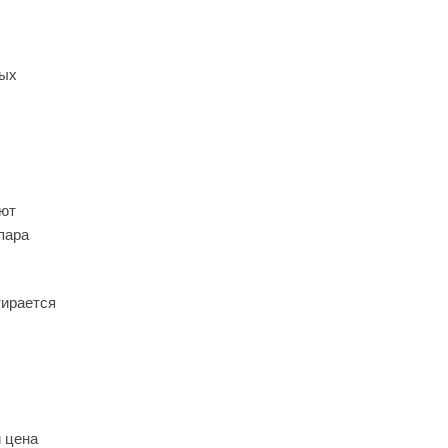
ных
еют
пара
тирается
и цена