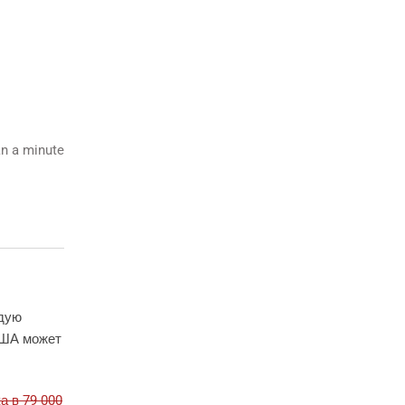
n a minute
рдую
 США может
а в 79 000