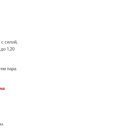
.
с силой,
до 1,20
тем пара
на
ты.