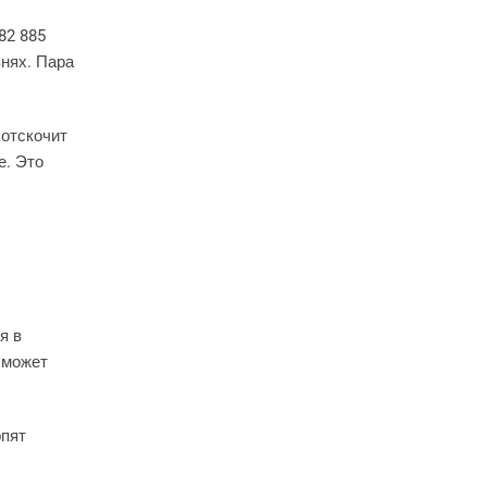
82 885
внях. Пара
 отскочит
е. Это
я в
 может
рпят