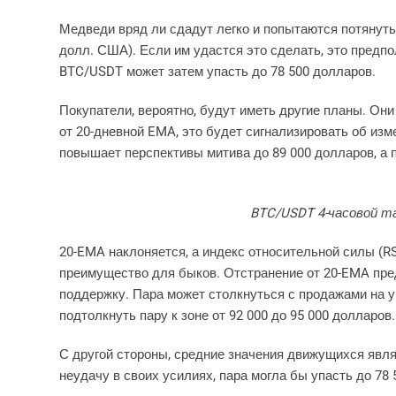
Медведи вряд ли сдадут легко и попытаются потянуть
долл. США). Если им удастся это сделать, это предп
BTC/USDT может затем упасть до 78 500 долларов.
Покупатели, вероятно, будут иметь другие планы. Он
от 20-дневной EMA, это будет сигнализировать об изм
повышает перспективы митива до 89 000 долларов, а п
BTC/USDT 4-часовой таб
20-EMA наклоняется, а индекс относительной силы (RS
преимущество для быков. Отстранение от 20-EMA пре
поддержку. Пара может столкнуться с продажами на ур
подтолкнуть пару к зоне от 92 000 до 95 000 долларов.
С другой стороны, средние значения движущихся явл
неудачу в своих усилиях, пара могла бы упасть до 78 