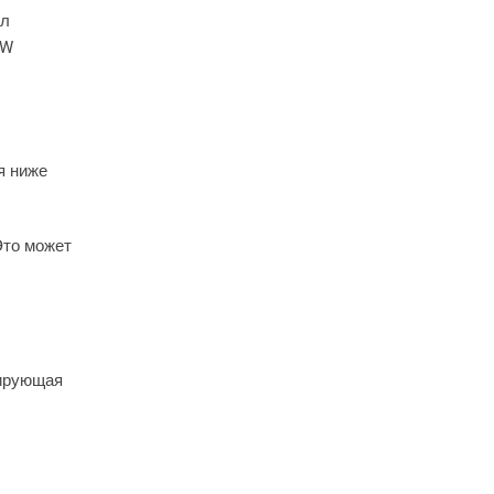
ил
 W
я ниже
Это может
тирующая