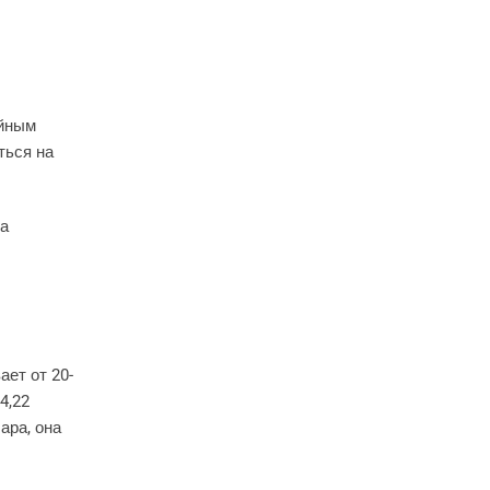
ойным
ться на
на
ает от 20-
4,22
ара, она