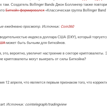
х там. Создатель Bollinger Bands Джон Боллингер также повтор
 что
Биткойн формировался
«Классическая группа Bollinger Band
ые ежедневно просмотр. Источник:
Coin360
зводительностью индекса доллара США (DXY), который торгуетс
 США
может быть бычьим для биткойнов.
 это, вероятно, увеличит настроение в секторе криптовалюты. 
ие криптовалюты могут выиграть от силы Биткойна?
ия 12 апреля, что является первым признаком того, что коррек
rt. Источник: cointelegraph/tradingview