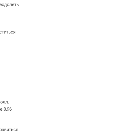
реодолеть
ститься
долл.
е 0,96
правиться