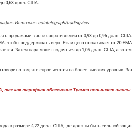
 до 0,68 долл. США.
афик. Источник: cointelegraph/tradingview
ся с продажами в зоне сопротивления от 0,93 до 0,96 долл. США
, чтобы поддерживать верх. Если цена отскакивает от 20-EMA 
ется. Затем пара может подняться до 1,05 долл. США, а затем 
 говорит о том, что спрос исгатся на более высоких уровнях. За
А, так как тарифная облегчение Трампа повышает шансы 
схода в размере 4,22 долл. США, где должны быть сильной защи