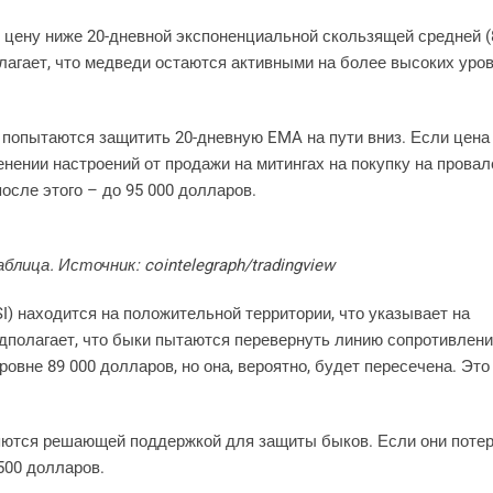
 цену ниже 20-дневной экспоненциальной скользящей средней (
олагает, что медведи остаются активными на более высоких уро
и попытаются защитить 20-дневную EMA на пути вниз. Если цена
енении настроений от продажи на митингах на покупку на провал
осле этого – до 95 000 долларов.
лица. Источник: cointelegraph/tradingview
I) находится на положительной территории, что указывает на
дполагает, что быки пытаются перевернуть линию сопротивлени
овне 89 000 долларов, но она, вероятно, будет пересечена. Это
яются решающей поддержкой для защиты быков. Если они поте
500 долларов.