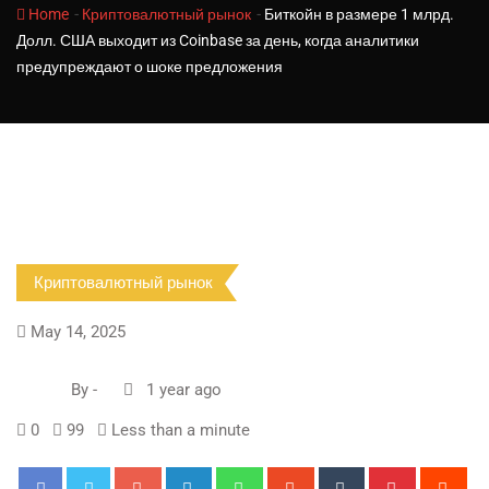
-
-
Home
Криптовалютный рынок
Биткойн в размере 1 млрд.
Долл. США выходит из Coinbase за день, когда аналитики
предупреждают о шоке предложения
Криптовалютный рынок
May 14, 2025
By
-
1 year ago
0
99
Less than a minute
Google+
LinkedIn
Whatsapp
StumbleUpon
Tumblr
Pinterest
Red