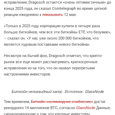
исправления, Dragosch остается «очень оптимистичным» до
конца 2025 года, он сказал Cointelegraph во время цепной
реакции ежедневно x
показывать
12 мая.
«Только в 2025 году корпорации купили в четыре раза
больше биткойнов, чем все эти биткойны ETF, что безумие»,
– сказал он. «У нас уже около 200 000 биткойнов, что
является годовым поставками нового биткойна».
Несмотря на бычий фон, Dragosch отметил, что крипто-
рынок все еще может рассматривать краткосрочные
исправления из-за того, что он назвал перегретыми
настроениями инвесторов.
Биткойн неликвидный запас. Источник: GlassNode
Тем временем,
Биткойн «неликвидное снабжение»
достиг
рекордного 14 миллионов BTC, согласно
GlassNode
Данные,
сигнализирующие о том, что крупные инвесторы