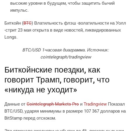
высокие уровни в будущем, чтобы защитить бычий
импульс.
Биткойн (
BTC
) Влатильность флэш -волатильности на Уолл
-стрит 23 мая открыта в виде новостей, ликвидированных
Longs.
BTC/USD 1-часовая диаграмма. Источник:
cointelegraph/tradingview
Биткойнские поездки, как
говорит Трамп, говорит, что
«никуда не уходит»
Данные от
Cointelegraph Markets Pro
и
Tradingview
Показал
BTC/USD, ударяя минимумы в размере 107 367 долларов на
BitStamp перед отскоком.
Это отмечало ежедневные убытки до 4%, поскольку рынки