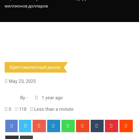
миллионов долларов
Криптовалютный рынок
May 23, 2025
By
-
1 year ago
0
118
Less than a minute
Google+
LinkedIn
Whatsapp
StumbleUpon
Tumblr
Pinterest
Red
Share
Print