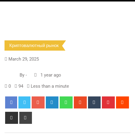
Криптовалютный рынок
March 29, 2025
By
-
1 year ago
0
94
Less than a minute
Google+
LinkedIn
Whatsapp
StumbleUpon
Tumblr
Pinterest
Red
Share
Print
via
Email