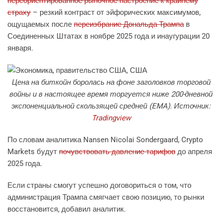
переориентированное рыночное настроение к крайнему
страху
– резкий контраст от эйфорических максимумов,
ощущаемых после
переизбрание Дональда Трампа
в
Соединенных Штатах в ноябре 2025 года и инаугурации 20
января.
Цена на биткойн боролась на фоне заголовков торговой
войны и в настоящее время торгуется ниже 200-дневной
экспоненциальной скользящей средней (EMA). Источник:
Tradingview
По словам аналитика Nansen Nicolai Sondergaard, Crypto
Markets будут
почувствовать давление тарифов
до апреля
2025 года.
Если страны смогут успешно договориться о том, что
администрация Трампа смягчает свою позицию, то рынки
восстановится, добавил аналитик.