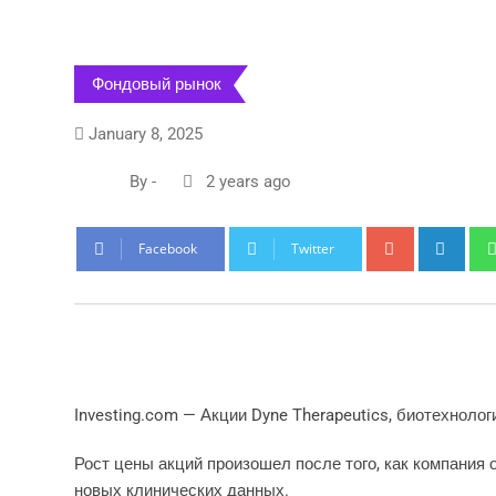
Фондовый рынок
January 8, 2025
By
-
2 years ago
G
L
Facebook
Twitter
o
i
o
n
g
k
l
e
e
d
+
I
Investing.com — Акции Dyne Therapeutics, биотехноло
n
Рост цены акций произошел после того, как компания
новых клинических данных.