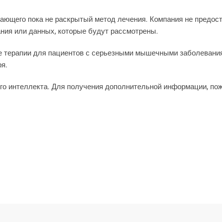
n
a
i
ающего пока не раскрытый метод лечения. Компания не предос
l
ния или данных, которые будут рассмотрены.
ке терапии для пациентов с серьезными мышечными заболевани
ря.
го интеллекта. Для получения дополнительной информации, пож