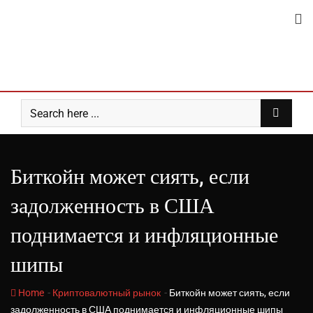
Skip
to
content
Биткойн может сиять, если
задолженность в США
поднимается и инфляционные
шипы
-
-
Home
Криптовалютный рынок
Биткойн может сиять, если
задолженность в США поднимается и инфляционные шипы