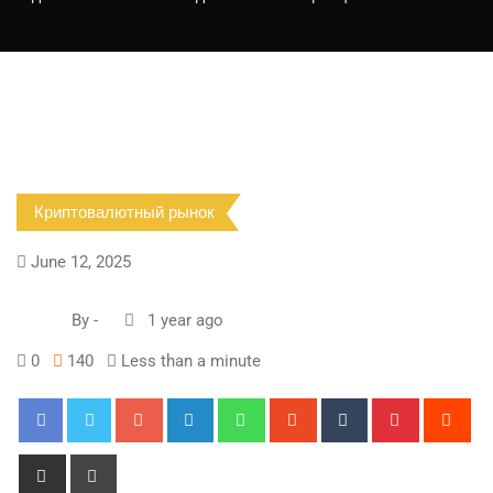
Криптовалютный рынок
June 12, 2025
By
-
1 year ago
0
140
Less than a minute
Google+
LinkedIn
Whatsapp
StumbleUpon
Tumblr
Pinterest
Red
Share
Print
via